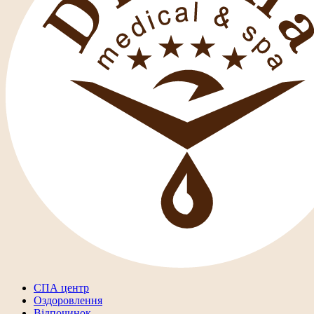
СПА центр
Оздоровлення
Відпочинок