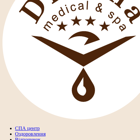
СПА центр
Оздоровлення
Відпочинок