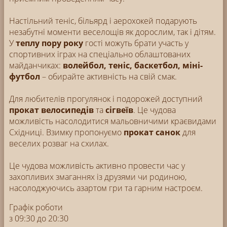
Настільний теніс, більярд і аерохокей подарують
незабутні моменти веселощів як дорослим, так і дітям.
У
теплу пору року
гості можуть брати участь у
спортивних іграх на спеціально облаштованих
майданчиках:
волейбол, теніс, баскетбол, міні-
футбол
– обирайте активність на свій смак.
Для любителів прогулянок і подорожей доступний
прокат велосипедів
та
сігвеїв
. Це чудова
можливість насолодитися мальовничими краєвидами
Східниці. Взимку пропонуємо
прокат санок
для
веселих розваг на схилах.
Це чудова можливість активно провести час у
захопливих змаганнях із друзями чи родиною,
насолоджуючись азартом гри та гарним настроєм.
Графік роботи
з 09:30 до 20:30